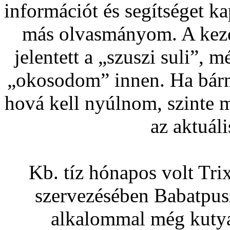
információt és segítséget k
más olvasmányom. A kezde
jelentett a „szuszi suli”, 
„okosodom” innen. Ha bár
hová kell nyúlnom, szinte 
az aktuál
Kb. tíz hónapos volt Tr
szervezésében Babatpuszt
alkalommal még kutya