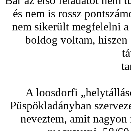
Bár az első feladatot nem tu
és nem is rossz pontszám
nem sikerült megfelelni a
boldog voltam, hiszen
t
ta
A loosdorfi „helytállá
Püspökladányban szerveze
neveztem, amit nagyon 