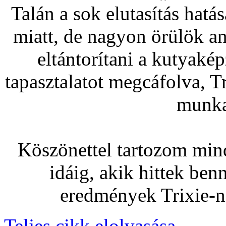
Talán a sok elutasítás hatás
miatt, de nagyon örülök 
eltántorítani a kutyaké
tapasztalatot megcáfolva, Tr
munka
Köszönettel tartozom mind
idáig, akik hittek be
eredmények Trixie-n
Teljes cikk elolvasása