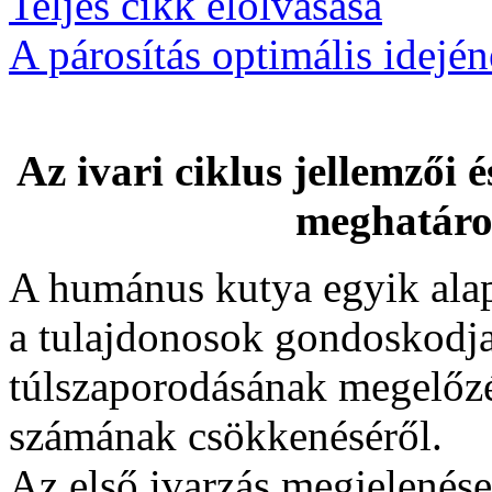
Teljes cikk elolvasása
A párosítás optimális idejé
Az ivari ciklus jellemzői 
meghatár
A humánus kutya egyik alap
a tulajdonosok gondoskodj
túlszaporodásának megelőzés
számának csökkenéséről.
Az első ivarzás megjelenése