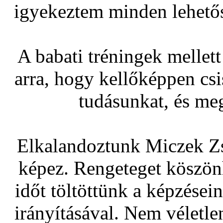
igyekeztem minden lehetős
A babati tréningek mellet
arra, hogy kellőképpen cs
tudásunkat, és me
Elkalandoztunk Miczek Zsó
képez. Rengeteget köszön
időt töltöttünk a képzései
irányításával. Nem véletl