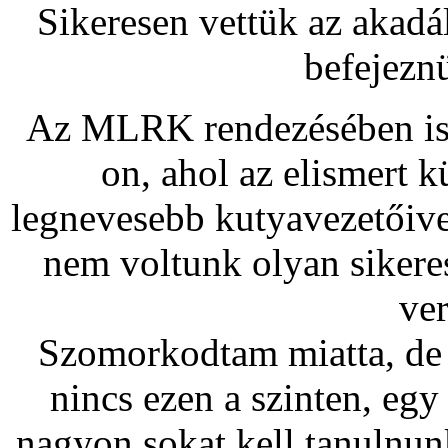
Sikeresen vettük az akadály
befejezn
Az MLRK rendezésében ismé
on, ahol az elismert k
legnevesebb kutyavezetőive
nem voltunk olyan sikeres
ve
Szomorkodtam miatta, de
nincs ezen a szinten, egy
nagyon sokat kell tanulnun