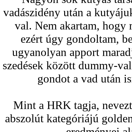
vadászidény után a kutyáj
val. Nem akartam, hogy 
ezért úgy gondoltam, b
ugyanolyan apport maradj
szedések között dummy-val 
gondot a vad után i
Mint a HRK tagja, nevezte
abszolút kategóriájú golden
eredményei al