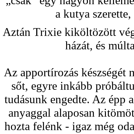
„csak” egy nagyon kellemes
a kutya szerette, 
Aztán Trixie kiköltözött vég
házát, és múlt
Az apportírozás készségét
sőt, egyre inkább próbáltu
tudásunk engedte. Az épp 
anyaggal alaposan kitömöt
hozta felénk - igaz még od