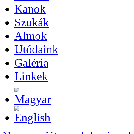
Kanok
Szukák
Almok
Utódaink
Galéria
Linkek