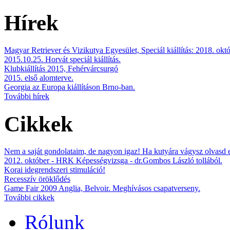
Hírek
Magyar Retriever és Vizikutya Egyesület, Speciál kiállítás: 2018. okt
2015.10.25. Horvát speciál kiállítás.
Klubkiállítás 2015, Fehérvárcsurgó
2015. első alomterve.
Georgia az Europa kiállításon Brno-ban.
További hírek
Cikkek
Nem a saját gondolataim, de nagyon igaz! Ha kutyára vágysz olvasd 
2012. október - HRK Képességvizsga - dr.Gombos László tollából.
Korai idegrendszeri stimuláció!
Recesszív öröklődés
Game Fair 2009 Anglia, Belvoir. Meghívásos csapatverseny.
További cikkek
Rólunk