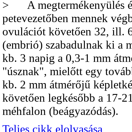
A megtermékenyülés és
petevezetőben mennek végb
ovulációt követően 32, ill. 
(embrió) szabadulnak ki a 
kb. 3 napig a 0,3-1 mm átm
"úsznak", mielőtt egy továb
kb. 2 mm átmérőjű képletké
követően legkésőbb a 17-2
méhfalon (beágyazódás).
Teljes cikk elolvasása