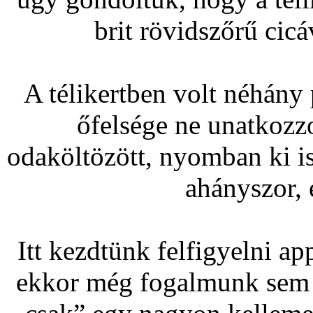
brit rövidszőrű cicá
A télikertben volt néhány
őfelsége ne unatkozz
odaköltözött, nyomban ki is 
ahányszor, 
Itt kezdtünk felfigyelni a
ekkor még fogalmunk sem v