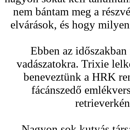
nem bántam meg a részvét
elvárások, és hogy milyen
Ebben az időszakban 
vadászatokra. Trixie lelke
beneveztünk a HRK ren
fácánszedő emlékvers
retrieverké
Nagyon sok kutyás társ