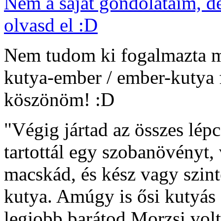
Nem a saját gondolataim, d
olvasd el :D
Nem tudom ki fogalmazta m
kutya-ember / ember-kutya f
köszönöm! :D
"Végig jártad az összes lépc
tartottál egy szobanövényt
macskád, és kész vagy szin
kutya. Amúgy is ősi kutyás 
legjobb barátod Morzsi volt