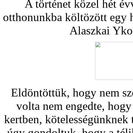
A történet közel hét év
otthonunkba költözött egy h
Alaszkai Yko
Eldöntöttük, hogy nem sz
volta nem engedte, hogy 
kertben, kötelességünknek t
úgy gondoltuk, hogy a téli