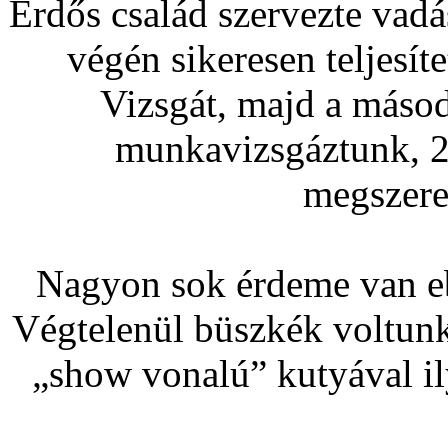
Erdős család szervezte vadá
végén sikeresen teljesít
Vizsgát, majd a máso
munkavizsgáztunk, 2
megszere
Nagyon sok érdeme van eb
Végtelenül büszkék voltunk
„show vonalú” kutyával ily