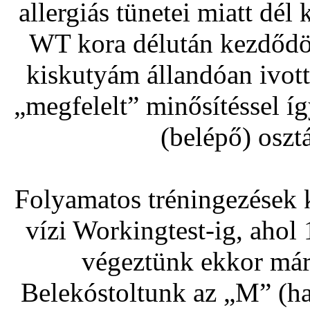
allergiás tünetei miatt dél
WT kora délután kezdődött
kiskutyám állandóan ivott,
„megfelelt” minősítéssel íg
(belépő) oszt
Folyamatos tréningezések 
vízi Workingtest-ig, ahol
végeztünk ekkor már
Belekóstoltunk az „M” (ha