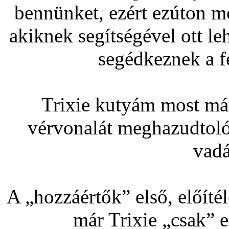
bennünket, ezért ezúton 
akiknek segítségével ott le
segédkeznek a f
Trixie kutyám most már
vérvonalát meghazudtoló
vadá
A „hozzáértők” első, előíté
már Trixie „csak” 