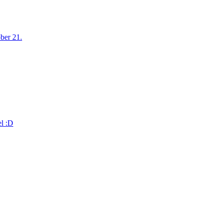
óber 21.
el :D