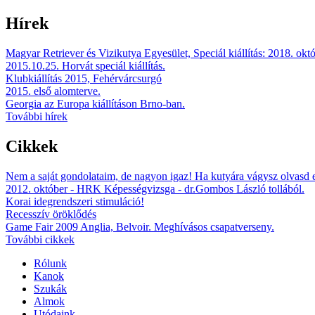
Hírek
Magyar Retriever és Vizikutya Egyesület, Speciál kiállítás: 2018. okt
2015.10.25. Horvát speciál kiállítás.
Klubkiállítás 2015, Fehérvárcsurgó
2015. első alomterve.
Georgia az Europa kiállításon Brno-ban.
További hírek
Cikkek
Nem a saját gondolataim, de nagyon igaz! Ha kutyára vágysz olvasd 
2012. október - HRK Képességvizsga - dr.Gombos László tollából.
Korai idegrendszeri stimuláció!
Recesszív öröklődés
Game Fair 2009 Anglia, Belvoir. Meghívásos csapatverseny.
További cikkek
Rólunk
Kanok
Szukák
Almok
Utódaink